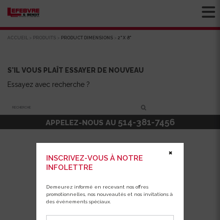
ACCUEIL
>
PRODUITS
>
PRODUCT DIMENSIONS
>
2" X 8"
S'IL VOUS PLAÎT ESSAYER DE NOUVEAU
Essayez avec recherche ?
Recherche
514-381-7456
APPELEZ-NOUS AU
✖
INSCRIVEZ-VOUS À NOTRE
INFOLETTRE
Demeurez informé en recevant nos offres
promotionnelles, nos nouveautés et nos invitations à
des événements spéciaux.