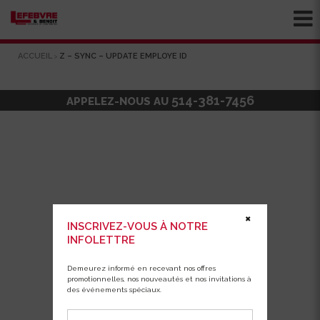
ACCUEIL
Z – SYNC – UPDATE EMPLOYE ID
>
z – Sync – Update Employe ID
514-381-7456
APPELEZ-NOUS AU
✖
INSCRIVEZ-VOUS À NOTRE
INFOLETTRE
Demeurez informé en recevant nos offres
promotionnelles, nos nouveautés et nos invitations à
des événements spéciaux.