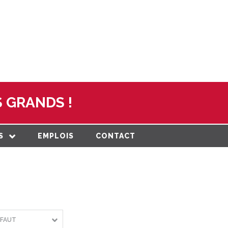
 GRANDS !
S
EMPLOIS
CONTACT
N
ON ET PLAN
DE
RMATION