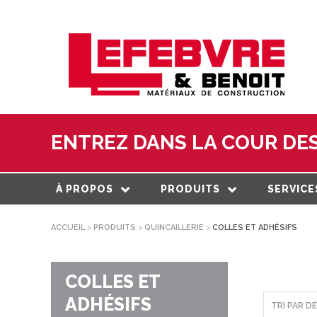
ENTREZ DANS LA COUR DES
À PROPOS
PRODUITS
SERVICE
ACCUEIL
>
PRODUITS
>
QUINCAILLERIE
>
COLLES ET ADHÉSIFS
À PROPOS
MATÉRIAUX DE
LIVRAISO
CONSTRUCTION
NOTRE HISTOIRE
ESTIMATI
TOITURE
COLLES ET
ÉQUIPE
CENTRE 
PRODUITS EXTÉRIEURS
TRANSFO
ADHÉSIFS
DEVELOPPEMENT DURABLE