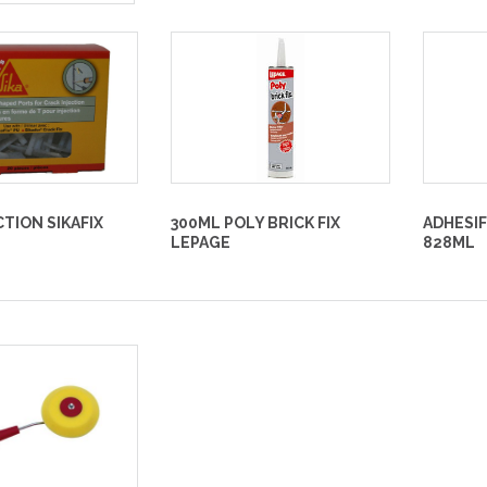
E ET
ION
CTION SIKAFIX
300ML POLY BRICK FIX
ADHESI
LEPAGE
828ML