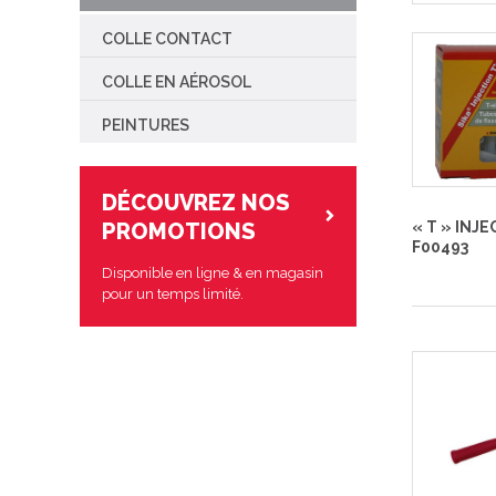
SYSTÈME INTÉRIEUR
OUTILLAG
RÉPARAT
COMMUNIQUÉ DE PRESSE
COLLE CONTACT
ISOLATION
OUVRIR UN COMPTE
COLLE EN AÉROSOL
OUTILLAGE
PEINTURES
QUINCAILLERIE
LIQUIDATION
DÉCOUVREZ NOS
PROMOTIONS
« T » INJE
F00493
Disponible en ligne & en magasin
pour un temps limité.