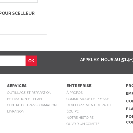
POUR SCELLEUR
514-
APPELEZ-NOUS AU
SERVICES
ENTREPRISE
PR
OUTILLAGE ET RÉPARATION
À PROPOS
EM
ESTIMATION ET PLAN
COMMUNIQUÉ DE PRESSE
CO
CENTRE DE TRANSFORMATION
DEVELOPPEMENT DURABLE
PLA
LIVRAISON
ÉQUIPE
POL
NOTRE HISTOIRE
CO
OUVRIR UN COMPTE