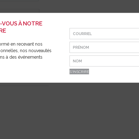
E ET
ION
Z-VOUS À NOTRE
RE
ormé en recevant nos
ionnelles, nos nouveautés
ions à des événements
DAPTEUR OUTIL