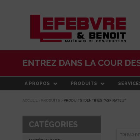
ENTREZ DANS LA COUR DES
À PROPOS
PRODUITS
SERVICE
ACCUEIL
>
PRODUITS
>
PRODUITS IDENTIFIÉS “ASPIRATEU”
À PROPOS
MATÉRIAUX DE
LIVRAISO
CONSTRUCTION
NOTRE HISTOIRE
ESTIMATI
TOITURE
CATÉGORIES
ÉQUIPE
CENTRE 
PRODUITS EXTÉRIEURS
TRANSFO
DEVELOPPEMENT DURABLE