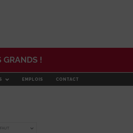
 GRANDS !
S
EMPLOIS
CONTACT
N
ON ET PLAN
DE
RMATION