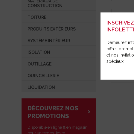
MATÉRIAUX DE
SYSTÈME INTÉRIEUR
OUTILLAG
RÉPARAT
CONSTRUCTION
COMMUNIQUÉ DE PRESSE
ISOLATION
TOITURE
OUVRIR UN COMPTE
INSCRIVE
OUTILLAGE
INFOLETT
PRODUITS EXTÉRIEURS
QUINCAILLERIE
SYSTÈME INTÉRIEUR
Demeurez inf
LIQUIDATION
offres promot
ISOLATION
et nos invitat
spéciaux.
P-70378 A
OUTILLAGE
MAKITA
QUINCAILLERIE
LIQUIDATION
DÉCOUVREZ NOS
PROMOTIONS
Disponible en ligne & en magasin
pour un temps limité.