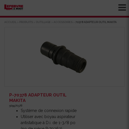
ACCUEIL
>
PRODUITS
>
OUTILLAGE
>
ACCESSOIRES
>
70378 ADAPTEUR OUTIL MAKITA
P-70378 ADAPTEUR OUTIL
MAKITA
509970378
Système de connexion rapide
Utiliser avec boyau aspirateur
antistatique à D.i. de 1-3/8 po
(no de pièce P-70362)