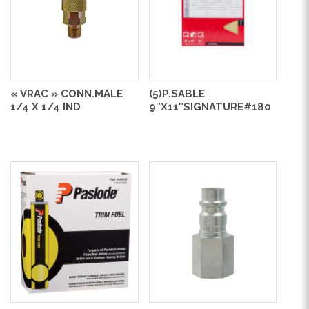
« VRAC » CONN.MALE
(5)P.SABLE
1/4 X 1/4 IND
9″X11″SIGNATURE#180