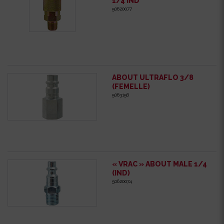
1/4 IND
50620077
ABOUT ULTRAFLO 3/8
(FEMELLE)
5063156
« VRAC » ABOUT MALE 1/4
(IND)
50620074