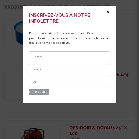
PRODUITS QUI POURRAIENT VOUS INTÉRESSER
✖
INSCRIVEZ-VOUS À NOTRE
INFOLETTRE
RUBAN DE TEFLON
4003600
Demeurez informé en recevant nos offres
promotionnelles, nos nouveautés et nos invitations à
des événements spéciaux.
« VRAC » ABOUT MALE 1/4
(IND)
50620074
DEVIDOIR & BOYAU 1/4″ X
100′
50679040