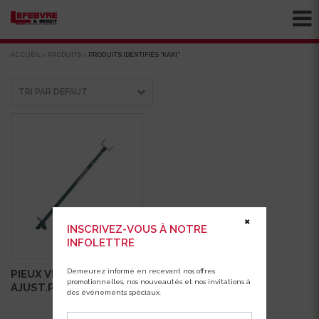
ACCUEIL
>
PRODUITS
>
PRODUITS IDENTIFIÉS “KAKI”
✖
INSCRIVEZ-VOUS À NOTRE
INFOLETTRE
Demeurez informé en recevant nos offres
PIEUX VISSER
promotionnelles, nos nouveautés et nos invitations à
AJUST.PYLEX 10555
des événements spéciaux.