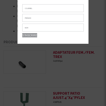
de 24 po (Item No:10570).
Peut s’ajuster jusqu’à 3 po sur la
hauteur.
Offre une protection à long
terme du fait que le poteau de
bois est à l’extérieur du sol.
Couleur: Kaki
PRODUITS QUI POURRAIENT VOUS INTÉRESSER
ADAPTATEUR FEM./FEM.
TREX
24101094
SUPPORT PATIO
AJUST.4″X4″PYLEX
4390535