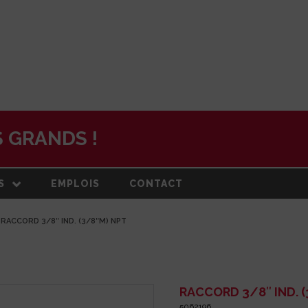
 GRANDS !
S
EMPLOIS
CONTACT
RACCORD 3/8″ IND. (3/8″M) NPT
N
ON ET PLAN
DE
RMATION
RACCORD 3/8″ IND. 
5062196