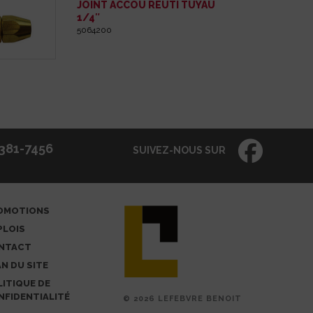
JOINT ACCOU REUTI TUYAU
1/4″
5064200
381-7456
SUIVEZ-NOUS SUR
OMOTIONS
PLOIS
NTACT
N DU SITE
ITIQUE DE
NFIDENTIALITÉ
© 2026 LEFEBVRE BENOIT