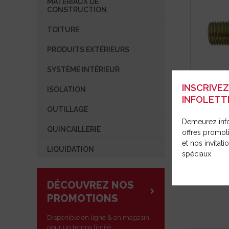
MATÉRIAUX DE
SYSTÈME INTÉRIEUR
OUTILLAG
RÉPARAT
CONSTRUCTION
COMMUNIQUÉ DE PRESSE
ISOLATION
TOITURE
OUVRIR UN COMPTE
OUTILLAGE
PRODUITS EXTÉRIEURS
QUINCAILLERIE
SYSTÈME INTÉRIEUR
LIQUIDATION
INSCRIVE
ISOLATION
INFOLETT
OUTILLAGE
Demeurez inf
PRODUITS
QUINCAILLERIE
offres promot
et nos invitat
LIQUIDATION
spéciaux.
DÉCOUVREZ NOS
PROMOTIONS
Disponible en ligne & en magasin
pour un temps limité.