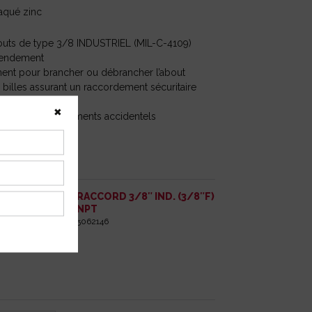
aqué zinc
outs de type 3/8 INDUSTRIEL (MIL-C-4109)
 rendement
ent pour brancher ou débrancher l’about
billes assurant un raccordement sécuritaire
✖
ter les débranchements accidentels
RACCORD 3/8″ IND. (3/8″F)
NPT
5062146