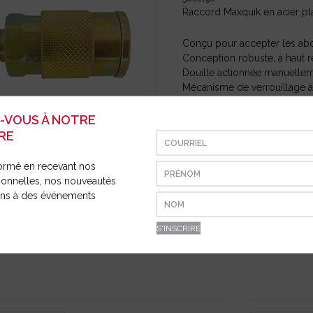
E ET
ION
Raccord Maxquik en acier pl
Conçu pour accepter les ab
Conception robuste, à haut
Douille actionnée manuellem
Mécanisme de verrouillage à 
Débit d’air élevé
Dispositif de garde pour évi
Z-VOUS À NOTRE
RE
ormé en recevant nos
 QUI POURRAIENT VOUS INTÉRESSER
ionnelles, nos nouveautés
ions à des événements
CONNECTEUR MALE 1/4 X
3/8 (IND
50620084