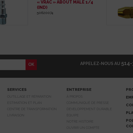
« VRAC » ABOUT MALE 1/4
(IND)
50620074
514-
APPELEZ-NOUS AU
SERVICES
ENTREPRISE
PR
OUTILLAGE ET RÉPARATION
À PROPOS
EM
ESTIMATION ET PLAN
COMMUNIQUÉ DE PRESSE
CO
CENTRE DE TRANSFORMATION
DEVELOPPEMENT DURABLE
PLA
LIVRAISON
ÉQUIPE
POL
NOTRE HISTOIRE
CO
OUVRIR UN COMPTE